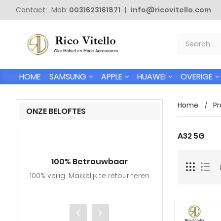
Contact: Mob:
0031623161871
|
info@ricovitello.com
SAMSUNG
APPLE
HUAWEI
OVERIGE
HOME
Home
Pr
ONZE BELOFTES
A32 5G
100% Betrouwbaar
Gratis
100% veilig. Makkelijk te retourneren
Wij verzende
adressen