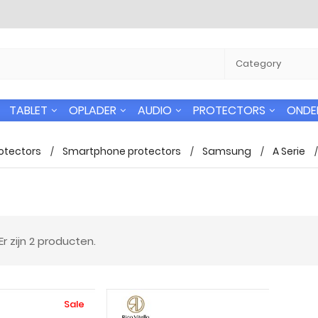
TABLET
OPLADER
AUDIO
PROTECTORS
ONDE
otectors
Smartphone protectors
Samsung
A Serie
 verzending
24/7 Support
Er zijn 2 producten.
n gratis naar alle
U kunt altijd bij ons terecht voor uw
 in Nederland
vragen.
Sale