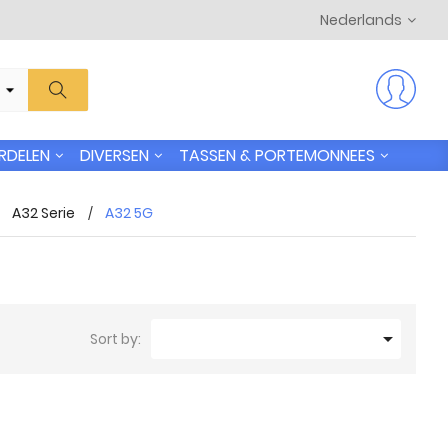
Nederlands
RDELEN
DIVERSEN
TASSEN & PORTEMONNEES
A32 Serie
A32 5G

Sort by: