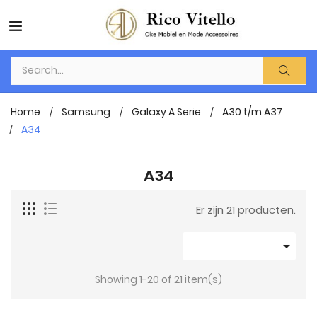
Home
Samsung
Galaxy A Serie
A30 t/m A37
A34
A34
Er zijn 21 producten.

Showing 1-20 of 21 item(s)