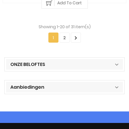
Add To Cart
Showing 1-20 of 31 item(s)

1
2
ONZE BELOFTES
Aanbiedingen