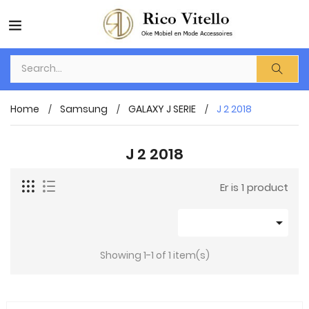
Home
Samsung
GALAXY J SERIE
J 2 2018
J 2 2018
Er is 1 product

Showing 1-1 of 1 item(s)