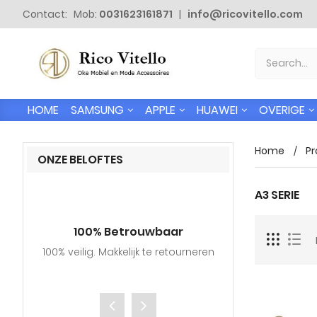
Contact: Mob:
0031623161871
|
info@ricovitello.com
SAMSUNG
APPLE
HUAWEI
OVERIGE
HOME
Home
Pr
ONZE BELOFTES
A3 SERIE
100% Betrouwbaar
Gratis
100% veilig. Makkelijk te retourneren
Wij verzende
adressen