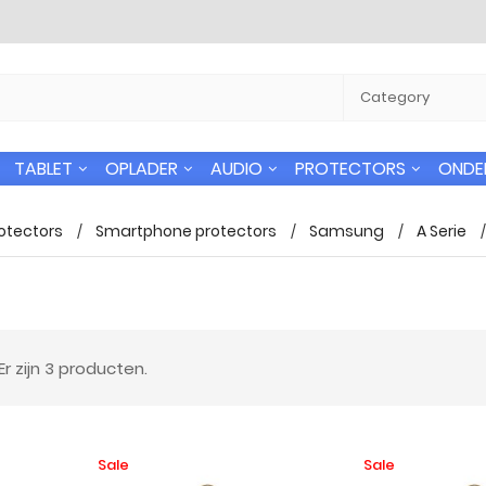
TABLET
OPLADER
AUDIO
PROTECTORS
ONDE
otectors
Smartphone protectors
Samsung
A Serie
 verzending
24/7 Support
Er zijn 3 producten.
n gratis naar alle
U kunt altijd bij ons terecht voor uw
 in Nederland
vragen.
Sale
Sale