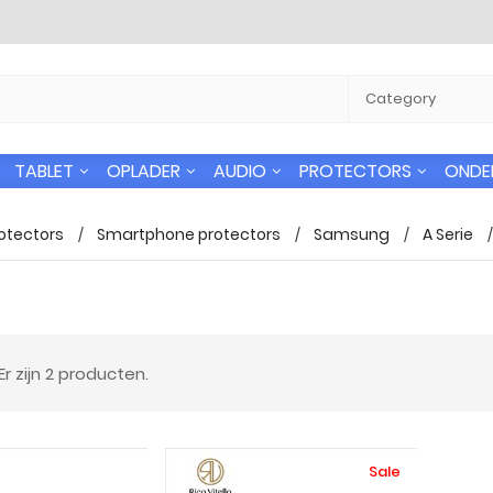
TABLET
OPLADER
AUDIO
PROTECTORS
ONDE
otectors
Smartphone protectors
Samsung
A Serie
 verzending
24/7 Support
Er zijn 2 producten.
n gratis naar alle
U kunt altijd bij ons terecht voor uw
 in Nederland
vragen.
Sale