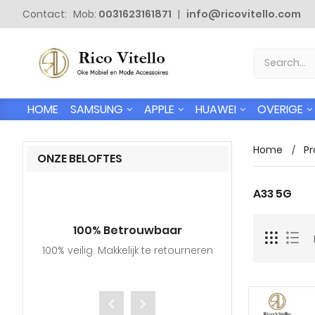
Contact: Mob:
0031623161871
|
info@ricovitello.com
SAMSUNG
APPLE
HUAWEI
OVERIGE
HOME
Home
Pr
ONZE BELOFTES
A33 5G
100% Betrouwbaar
Gratis
100% veilig. Makkelijk te retourneren
Wij verzende
adressen