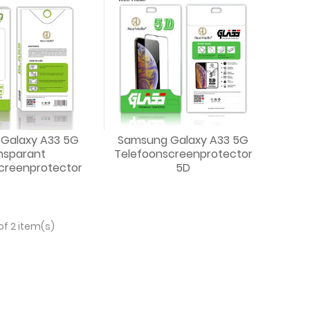
Galaxy A33 5G
Samsung Galaxy A33 5G
nsparant
Telefoonscreenprotector
creenprotector
5D
of 2 item(s)