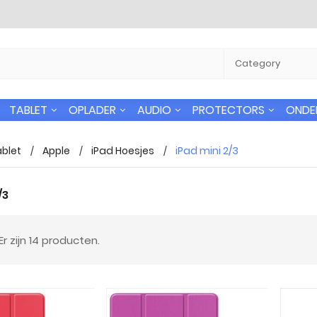
TABLET
OPLADER
AUDIO
PROTECTORS
ONDE
blet
Apple
iPad Hoesjes
iPad mini 2/3
/3
 verzending
24/7 Support
Er zijn 14 producten.
n gratis naar alle
U kunt altijd bij ons terecht voor uw
 in Nederland
vragen.