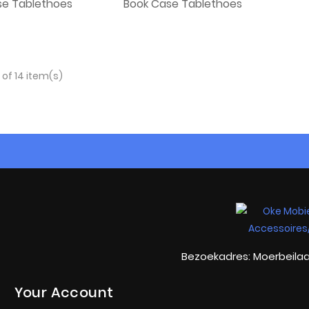
se Tablethoes
Book Case Tablethoes
 of 14 item(s)
Bezoekadres: Moerbeilaa
Your Account