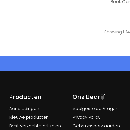
Book Ca
Showing 1-14
Producten
Ons Bedrijf
Aanbiedingen
Veelgestelde Vragen
Nieuwe producten
Privacy Policy
Best verkochte artikelen
Gebruiksvoorwaarden