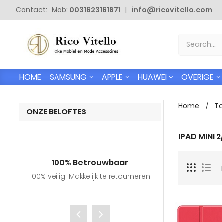
Contact: Mob:
0031623161871
|
info@ricovitello.com
SAMSUNG
APPLE
HUAWEI
OVERIGE
HOME
Home
Ta
ONZE BELOFTES
IPAD MINI 2
100% Betrouwbaar
Gratis
100% veilig. Makkelijk te retourneren
Wij verzende
adressen