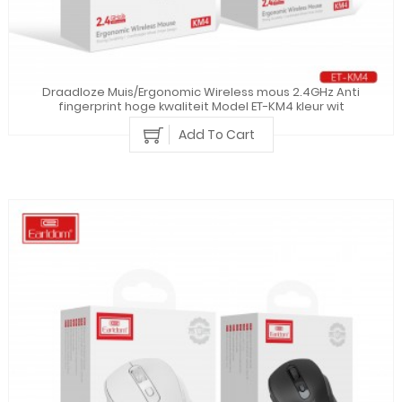
Draadloze Muis/Ergonomic Wireless mous 2.4GHz Anti
fingerprint hoge kwaliteit Model ET-KM4 kleur wit
Add To Cart