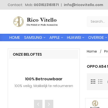
Contact: Mob:
0031623161871
|
info@ricovitello.com
SAMSUNG
APPLE
HUAWEI
OVERIGE
HOME
Home
Pr
ONZE BELOFTES
OPPO A54 
100% Betrouwbaar
Gratis
100% veilig. Makkelijk te retourneren
Wij verzende
adressen