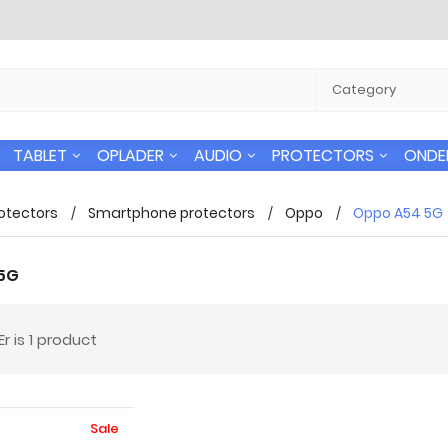
TABLET
OPLADER
AUDIO
PROTECTORS
ONDE
otectors
Smartphone protectors
Oppo
Oppo A54 5G
5G
 verzending
24/7 Support
Er is 1 product
n gratis naar alle
U kunt altijd bij ons terecht voor uw
 in Nederland
vragen.
Sale