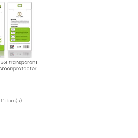
5G transparant
creenprotector
f 1 item(s)