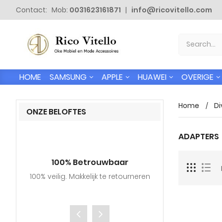
Contact: Mob:
0031623161871
|
info@ricovitello.com
SAMSUNG
APPLE
HUAWEI
OVERIGE
HOME
Home
Di
ONZE BELOFTES
ADAPTERS
100% Betrouwbaar
Gratis
100% veilig. Makkelijk te retourneren
Wij verzende
adressen