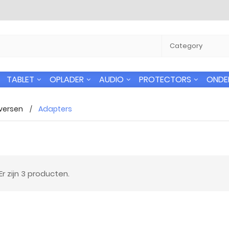
TABLET
OPLADER
AUDIO
PROTECTORS
ONDE
versen
Adapters
 verzending
24/7 Support
Er zijn 3 producten.
n gratis naar alle
U kunt altijd bij ons terecht voor uw
 in Nederland
vragen.